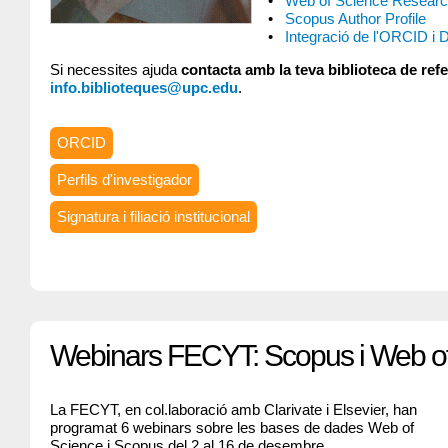
Web of Science Research
Scopus Author Profile
Integració de l'ORCID i 
Si necessites ajuda
contacta amb la teva biblioteca de refe
info.biblioteques@upc.edu
.
ORCID
Perfils d'investigador
Signatura i filiació institucional
Webinars FECYT: Scopus i Web o
La FECYT, en col.laboració amb Clarivate i Elsevier, han
programat 6 webinars sobre les bases de dades Web of
Science i Scopus del 2 al 16 de desembre.