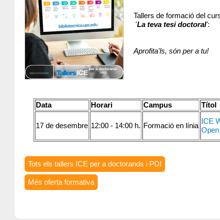
Tallers de formació del curs
'
La teva tesi doctoral
'
:
Aprofita'ls, són per a tu!
Data
Horari
Campus
Títol
ICE W
17 de desembre
12:00 - 14:00 h.
Formació en línia
Open
Tots els tallers ICE per a doctorands i PDI
Més oferta formativa