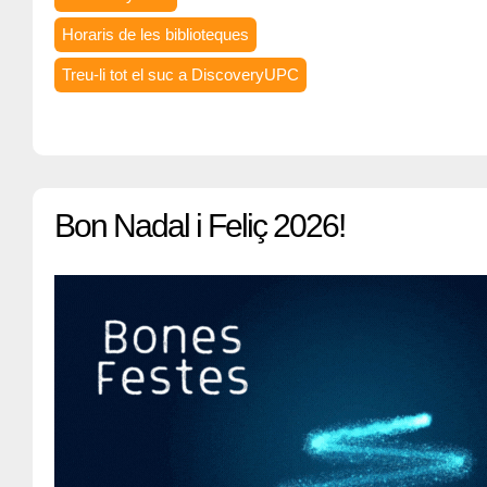
Horaris de les biblioteques
Treu-li tot el suc a DiscoveryUPC
Bon Nadal i Feliç 2026!