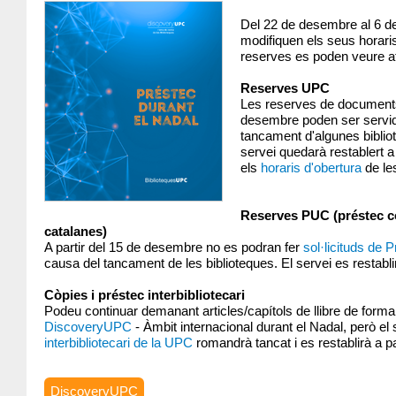
Del 22 de desembre al 6 de
modifiquen els seus horaris 
reserves es poden veure af
Reserves UPC
Les reserves de documents
desembre poden ser servid
tancament d'algunes biblio
servei quedarà restablert a
els
horaris d'obertura
de le
Reserves PUC (préstec co
catalanes)
A partir del 15 de desembre no es podran fer
sol·licituds de
causa del tancament de les biblioteques. El servei es restablir
Còpies i préstec interbibliotecari
Podeu continuar demanant articles/capítols de llibre de forma
DiscoveryUPC
- Àmbit internacional durant el Nadal, però el
interbibliotecari de la UPC
romandrà tancat i es restablirà a pa
DiscoveryUPC