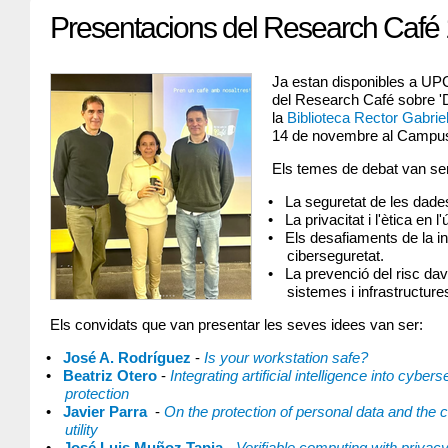
Presentacions del Research Café 
Ja estan disponibles a U
del Research Café sobre 'D
la
Biblioteca Rector Gabrie
14 de novembre al Campu
Els temes de debat van se
La seguretat de les dade
La privacitat i l'ètica en
Els desafiaments de la inte
ciberseguretat.
La prevenció del risc dava
sistemes i infrastructure
Els convidats que van presentar les seves idees van ser:
José A. Rodríguez
-
Is your workstation safe?
Beatriz Otero
-
Integrating artificial intelligence into cyberse
protection
Javier Parra
-
On the protection of personal data and th
utility
José Luis Muñoz Tapia
-
Verifiable computing with privacy: