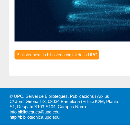
Bibliotècnica: la biblioteca digital de la UPC
©
UPC
.
Servei de Biblioteques, Publicacions i Arxius
C/ Jordi Girona 1-3, 08034 Barcelona (Edifici K2M, Planta
S1, Despatx S103-S104, Campus Nord)
Info.biblioteques@upc.edu
http://bibliotecnica.upc.edu