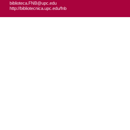
biblioteca.FNB@upc.edu
http://bibliotecnica.upc.edu/fnb