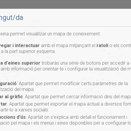
ngut/da
eina permet visualitzar un mapa de coneixement.
egar i interactuar
amb el mapa mitjançant el
ratolí
o els cont
 a la part superior esquerra.
a d'eines superior
trobaràs una sèrie de botons per accedir a 
 amb informació per orientar-te i configurar la visualització del 
guració
: Apartat que permet modificar certs paràmetres de la
lització del mapa.
r al gràfic
: Apartat que permet cercar informació dins del map
tar
: Apartat que permet exportar el mapa actual a diversos for
rtir-lo a xarxes socials.
uccions d'ús
: Apartat on s'explica amb detall el funcionament i
ació pel mapa i els menús i eines disponibles per a configurar-lo