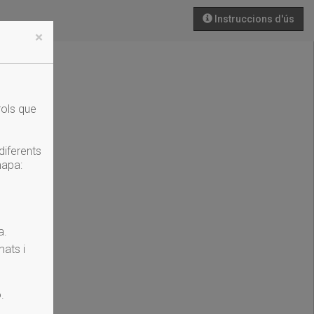
Instruccions d'ús
×
rols que
diferents
mapa:
a.
mats i
.