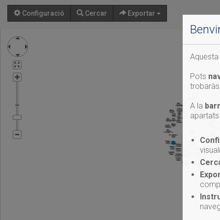
Configuració
Cercar
Exportar
Benvi
Aquesta 
Pots
nav
trobaràs
A la
barr
apartats
Confi
visua
Cerca
Expor
compa
Instr
naveg